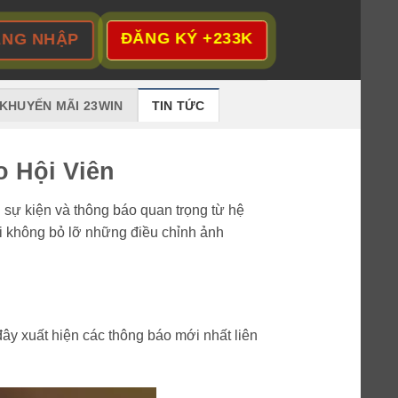
ĐĂNG KÝ +233K
ĂNG NHẬP
KHUYẾN MÃI 23WIN
TIN TỨC
 Hội Viên
h sự kiện và thông báo quan trọng từ hệ
i không bỏ lỡ những điều chỉnh ảnh
đây xuất hiện các thông báo mới nhất liên