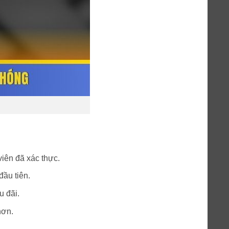
viên đã xác thực.
đầu tiên.
u đãi.
hơn.