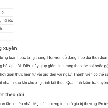
mới
g nổi bật
nh
g xuyên
 từng tuần hoặc từng tháng. Hội viên dễ dàng theo dõi thời đi
 bố kịp thời. Điều này giúp giảm tình trạng thao tác sai hoặc gặ
 thời gian thực hiện từ vài giờ đến vài ngày. Thành viên có thể 
t nhanh sau khi chương trình kết thúc. Quá trình kiểm tra quyền
t theo dõi
tâm nhiều nhất. Một số chương trình có giá trị thưởng lên tới