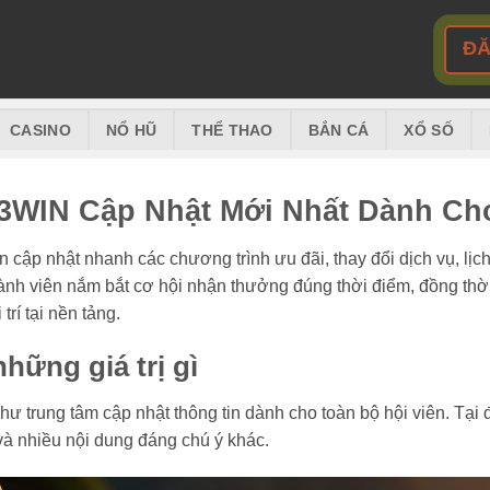
Đ
CASINO
NỔ HŨ
THỂ THAO
BẮN CÁ
XỔ SỐ
23WIN Cập Nhật Mới Nhất Dành Cho
 cập nhật nhanh các chương trình ưu đãi, thay đổi dịch vụ, lịc
hành viên nắm bắt cơ hội nhận thưởng đúng thời điểm, đồng thờ
trí tại nền tảng.
hững giá trị gì
hư trung tâm cập nhật thông tin dành cho toàn bộ hội viên. Tại 
à nhiều nội dung đáng chú ý khác.