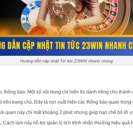
Hướng dẫn cập nhật Tin tức 23WIN nhanh chóng
 thông báo. Một số nội dung chỉ hiển thị dành riêng cho thành 
 trên trang chủ. Đây là nơi xuất hiện các thông báo quan trọng 
hói quen này chỉ mất khoảng 2 phút nhưng giúp hạn chế bỏ lỡ ư
a. Cách làm này hỗ trợ quản lý lịch trình nhận thưởng hiệu quả 