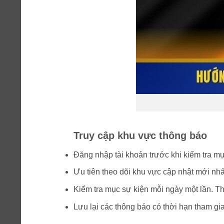
Truy cập khu vực thông báo
Đăng nhập tài khoản trước khi kiểm tra mục
Ưu tiên theo dõi khu vực cập nhật mới nhất
Kiểm tra mục sự kiện mỗi ngày một lần. T
Lưu lại các thông báo có thời hạn tham gi