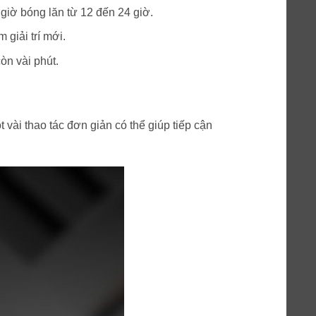
 giờ bóng lăn từ 12 đến 24 giờ.
giải trí mới.
òn vài phút.
 vài thao tác đơn giản có thể giúp tiếp cận