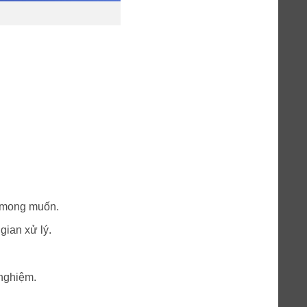
i mong muốn.
gian xử lý.
 nghiệm.