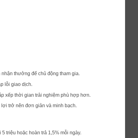
ểm nhận thưởng để chủ động tham gia.
p lỗi giao dịch.
sắp xếp thời gian trải nghiệm phù hợp hơn.
 lợi trở nên đơn giản và minh bạch.
 5 triệu hoặc hoàn trả 1,5% mỗi ngày.