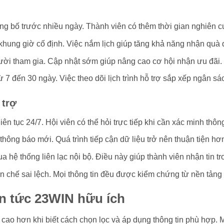
ng bố trước nhiều ngày. Thành viên có thêm thời gian nghiên c
khung giờ cố định. Việc nắm lịch giúp tăng khả năng nhận quà 
ười tham gia. Cập nhật sớm giúp nâng cao cơ hội nhận ưu đãi.
7 đến 30 ngày. Việc theo dõi lịch trình hỗ trợ sắp xếp ngân sá
 trợ
 tục 24/7. Hội viên có thể hỏi trực tiếp khi cần xác minh thông
ông báo mới. Quá trình tiếp cận dữ liệu trở nên thuận tiện hơ
a hệ thống liên lạc nội bộ. Điều này giúp thành viên nhận tin tr
n chế sai lệch. Mọi thông tin đều được kiểm chứng từ nền tảng 
in tức 23WIN hữu ích
cao hơn khi biết cách chọn lọc và áp dụng thông tin phù hợp. 