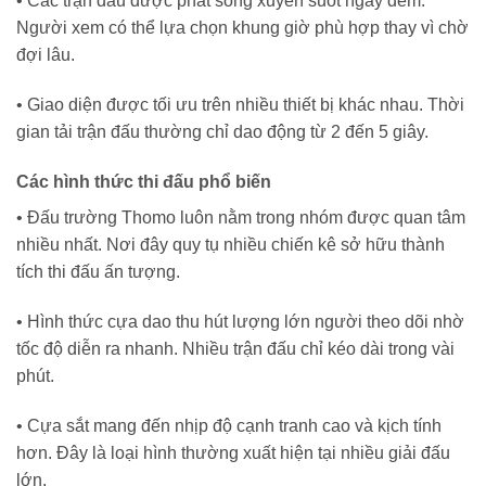
• Các trận đấu được phát sóng xuyên suốt ngày đêm.
Người xem có thể lựa chọn khung giờ phù hợp thay vì chờ
đợi lâu.
• Giao diện được tối ưu trên nhiều thiết bị khác nhau. Thời
gian tải trận đấu thường chỉ dao động từ 2 đến 5 giây.
Các hình thức thi đấu phổ biến
• Đấu trường Thomo luôn nằm trong nhóm được quan tâm
nhiều nhất. Nơi đây quy tụ nhiều chiến kê sở hữu thành
tích thi đấu ấn tượng.
• Hình thức cựa dao thu hút lượng lớn người theo dõi nhờ
tốc độ diễn ra nhanh. Nhiều trận đấu chỉ kéo dài trong vài
phút.
• Cựa sắt mang đến nhịp độ cạnh tranh cao và kịch tính
hơn. Đây là loại hình thường xuất hiện tại nhiều giải đấu
lớn.