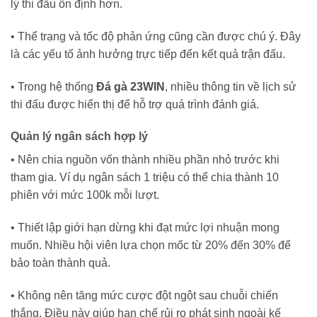
lý thi đấu ổn định hơn.
• Thể trạng và tốc độ phản ứng cũng cần được chú ý. Đây
là các yếu tố ảnh hưởng trực tiếp đến kết quả trận đấu.
• Trong hệ thống
Đá gà 23WIN
, nhiều thông tin về lịch sử
thi đấu được hiển thị để hỗ trợ quá trình đánh giá.
Quản lý ngân sách hợp lý
• Nên chia nguồn vốn thành nhiều phần nhỏ trước khi
tham gia. Ví dụ ngân sách 1 triệu có thể chia thành 10
phiên với mức 100k mỗi lượt.
• Thiết lập giới hạn dừng khi đạt mức lợi nhuận mong
muốn. Nhiều hội viên lựa chọn mốc từ 20% đến 30% để
bảo toàn thành quả.
• Không nên tăng mức cược đột ngột sau chuỗi chiến
thắng. Điều này giúp hạn chế rủi ro phát sinh ngoài kế