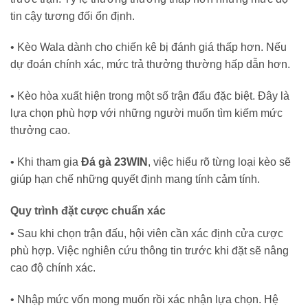
tin cậy tương đối ổn định.
• Kèo Wala dành cho chiến kê bị đánh giá thấp hơn. Nếu
dự đoán chính xác, mức trả thưởng thường hấp dẫn hơn.
• Kèo hòa xuất hiện trong một số trận đấu đặc biệt. Đây là
lựa chọn phù hợp với những người muốn tìm kiếm mức
thưởng cao.
• Khi tham gia
Đá gà 23WIN
, việc hiểu rõ từng loại kèo sẽ
giúp hạn chế những quyết định mang tính cảm tính.
Quy trình đặt cược chuẩn xác
• Sau khi chọn trận đấu, hội viên cần xác định cửa cược
phù hợp. Việc nghiên cứu thông tin trước khi đặt sẽ nâng
cao độ chính xác.
• Nhập mức vốn mong muốn rồi xác nhận lựa chọn. Hệ