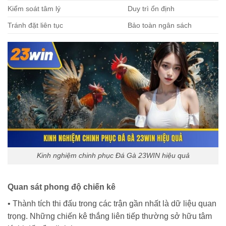
Kiểm soát tâm lý
Duy trì ổn định
Tránh đặt liên tục
Bảo toàn ngân sách
Kinh nghiệm chinh phục Đá Gà 23WIN hiệu quả
Quan sát phong độ chiến kê
• Thành tích thi đấu trong các trận gần nhất là dữ liệu quan
trọng. Những chiến kê thắng liên tiếp thường sở hữu tâm