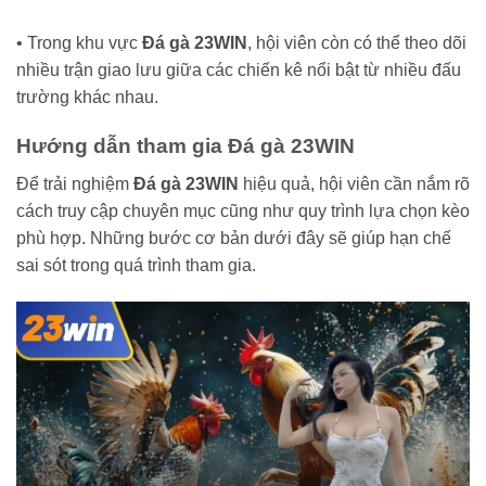
• Trong khu vực
Đá gà 23WIN
, hội viên còn có thể theo dõi
nhiều trận giao lưu giữa các chiến kê nổi bật từ nhiều đấu
trường khác nhau.
Hướng dẫn tham gia Đá gà 23WIN
Để trải nghiệm
Đá gà 23WIN
hiệu quả, hội viên cần nắm rõ
cách truy cập chuyên mục cũng như quy trình lựa chọn kèo
phù hợp. Những bước cơ bản dưới đây sẽ giúp hạn chế
sai sót trong quá trình tham gia.