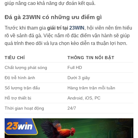
giúp nâng cao khả năng dự đoán kết quả.
Đá gà 23WIN có những ưu điểm gì
Trước khi tham gia
giái trí tại
23WIN
, hội viên nên tìm hiểu
rõ về sảnh đá gà. Việc nắm rõ đặc điểm vận hành sẽ giúp
quá trình theo dõi và lựa chọn kèo diễn ra thuận lợi hơn.
TIÊU CHÍ
THÔNG TIN NỔI BẬT
Chất lượng phát sóng
Full HD
Độ trễ hình ảnh
Dưới 3 giây
Số lượng trận đấu
Hàng trăm trận mỗi tuần
Hỗ trợ thiết bị
Android, iOS, PC
Thời gian hoạt động
24/7