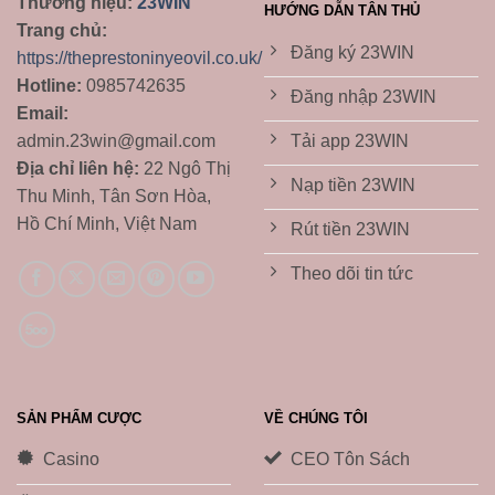
Thương hiệu:
23WIN
HƯỚNG DẪN TÂN THỦ
Trang chủ:
Đăng ký 23WIN
https://theprestoninyeovil.co.uk/
Hotline:
0985742635
Đăng nhập 23WIN
Email:
Tải app 23WIN
admin.23win@gmail.com
Địa chỉ liên hệ:
22 Ngô Thị
Nạp tiền 23WIN
Thu Minh, Tân Sơn Hòa,
Hồ Chí Minh, Việt Nam
Rút tiền 23WIN
Theo dõi tin tức
SẢN PHẨM CƯỢC
VỀ CHÚNG TÔI
Casino
CEO Tôn Sách