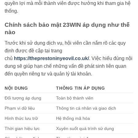
quyền lợi mà mỗi thành viên được hưởng khi tham gia hệ
thống.
Chính sách bảo mật 23WIN áp dụng như thế
nào
Trước khi sử dụng dịch vụ, hội viên cần nắm rõ các quy
định được đề cập tại trang
chủ
https://theprestoninyeovil.co.uk/
. Việc hiểu đúng nội
dung sẽ giúp hạn chế những vấn đề phát sinh liên quan
đến quyền riêng tư và quản lý tài khoản.
NỘI DUNG
THÔNG TIN ÁP DỤNG
Đối tượng áp dụng
Toàn bộ thành viên
Phạm vi dữ liệu
Thông tin cá nhân và giao dịch
Hình thức lưu trữ
Hệ thống mã hóa
Thời gian hiệu lực
Xuyên suốt quá trình sử dụng