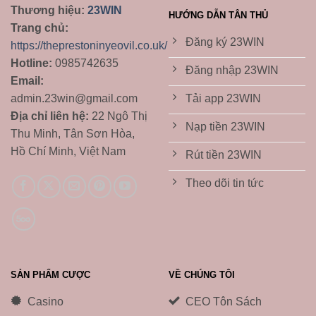
Thương hiệu:
23WIN
HƯỚNG DẪN TÂN THỦ
Trang chủ:
Đăng ký 23WIN
https://theprestoninyeovil.co.uk/
Hotline:
0985742635
Đăng nhập 23WIN
Email:
Tải app 23WIN
admin.23win@gmail.com
Địa chỉ liên hệ:
22 Ngô Thị
Nạp tiền 23WIN
Thu Minh, Tân Sơn Hòa,
Hồ Chí Minh, Việt Nam
Rút tiền 23WIN
Theo dõi tin tức
SẢN PHẨM CƯỢC
VỀ CHÚNG TÔI
Casino
CEO Tôn Sách