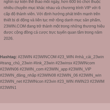
nghìn sự kiện thể thao mỗi ngày, hơn 600 trò chơi thuộc
nhiều chuyên mục khác nhau và chương trình VIP với 6
cấp độ thành viên. Với định hướng phát triển mạnh trên
thiết bị di động và liên tục mở rộng danh mục sản phẩm,
23WIN.COM đang trở thành một trong những thương hiệu
được cộng đồng cá cược trực tuyến quan tâm trong năm
2026.
Hashtag:
#23WIN #23WINCOM #23_WIN #nhà_cái_23win
#trang_chủ_23win #link_23win #23winsx #23WINcom
#23WIN06 #23WIN_com #23WIN_app #23WIN_VIP
#23WIN_đăng_nhập #23WIN08 #23WIN_06 #23WIN_win
#23WIN_net #23WINcon #23vin #23_WIN #WIN23 #23WIM
#23WIN1