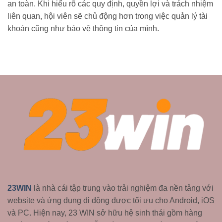
an toàn. Khi hiểu rõ các quy định, quyền lợi và trách nhiệm
liên quan, hội viên sẽ chủ động hơn trong việc quản lý tài
khoản cũng như bảo vệ thông tin của mình.
23WIN
là nhà cái tập trung vào trải nghiệm đa nền tảng với
website và ứng dụng di động được tối ưu cho Android, iOS
và PC. Hiện nay, 23 WIN sở hữu hệ sinh thái gồm hàng