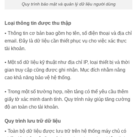
Quy trình bảo mật và quản lý dữ liệu người dùng
Loại thông tin được thu thập
• Thông tin cơ bản bao gồm họ tên, số điện thoại và địa chỉ
email. Đây là dữ liệu cần thiết phục vụ cho việc xác thực
tài khoản.
• Một số dữ liệu kỹ thuật như địa chỉ IP, loại thiết bị và thời
gian truy cập cũng được ghi nhận. Mục đích nhằm nâng
cao khả năng bảo vệ hệ thống.
• Trong một số trường hợp, nền tảng có thể yêu cầu thêm
giấy tờ xác minh danh tính. Quy trình này giúp tăng cường
độ an toàn cho tài khoản.
Quy trình lưu trữ dữ liệu
• Toàn bộ dữ liệu được lưu trữ trên hệ thống máy chủ có