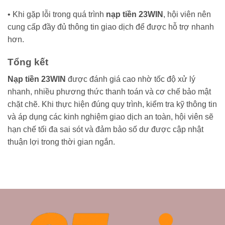
• Khi gặp lỗi trong quá trình
nạp tiền 23WIN
, hội viên nên
cung cấp đầy đủ thông tin giao dịch để được hỗ trợ nhanh
hơn.
Tổng kết
Nạp tiền 23WIN
được đánh giá cao nhờ tốc độ xử lý
nhanh, nhiều phương thức thanh toán và cơ chế bảo mật
chặt chẽ. Khi thực hiện đúng quy trình, kiểm tra kỹ thông tin
và áp dụng các kinh nghiệm giao dịch an toàn, hội viên sẽ
hạn chế tối đa sai sót và đảm bảo số dư được cập nhật
thuận lợi trong thời gian ngắn.