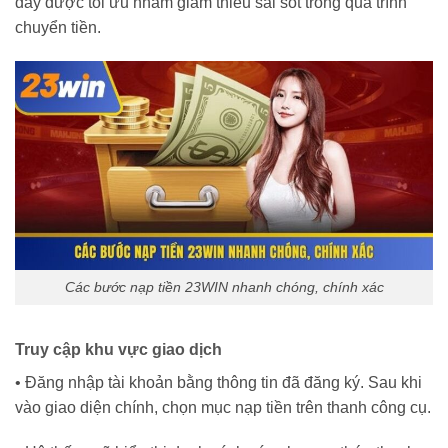
đây được tối ưu nhằm giảm thiểu sai sót trong quá trình
chuyển tiền.
Các bước nạp tiền 23WIN nhanh chóng, chính xác
Truy cập khu vực giao dịch
• Đăng nhập tài khoản bằng thông tin đã đăng ký. Sau khi
vào giao diện chính, chọn mục nạp tiền trên thanh công cụ.