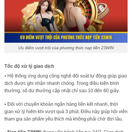
Ưu điểm vượt trội của phương thức nạp tiền 23WIN
Tốc độ xử lý giao dịch
• Hệ thống ứng dụng công nghệ đối soát tự động giúp giao
dịch được ghi nhận nhanh chóng. Trong điều kiện bình
thường, số dư thường cập nhật chỉ sau 10 đến 60 giây.
• Đối với chuyển khoản ngân hàng liên kết nhanh, thời
gian xử lý hiếm khi vượt quá 3 phút. Điều này giúp hội viên
tham gia sản phẩm yêu thích mà không phải chờ đợi lâu.