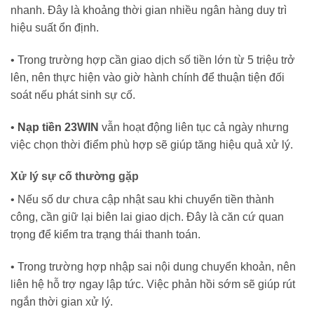
nhanh. Đây là khoảng thời gian nhiều ngân hàng duy trì
hiệu suất ổn định.
• Trong trường hợp cần giao dịch số tiền lớn từ 5 triệu trở
lên, nên thực hiện vào giờ hành chính để thuận tiện đối
soát nếu phát sinh sự cố.
•
Nạp tiền 23WIN
vẫn hoạt động liên tục cả ngày nhưng
việc chọn thời điểm phù hợp sẽ giúp tăng hiệu quả xử lý.
Xử lý sự cố thường gặp
• Nếu số dư chưa cập nhật sau khi chuyển tiền thành
công, cần giữ lại biên lai giao dịch. Đây là căn cứ quan
trọng để kiểm tra trạng thái thanh toán.
• Trong trường hợp nhập sai nội dung chuyển khoản, nên
liên hệ hỗ trợ ngay lập tức. Việc phản hồi sớm sẽ giúp rút
ngắn thời gian xử lý.