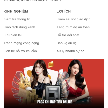
KINH NGHIỆM
LỢI ÍCH
Kiểm tra thông tin
Giảm sai sót giao dịch
Giao dịch đúng kênh
Tăng mức độ an toàn
Lưu biên lai
Hỗ trợ đối soát
Tránh mạng công cộng
Bảo vệ dữ liệu
Liên hệ hỗ trợ khi cần
Xử lý nhanh sự cố