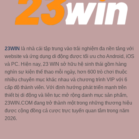
23WIN
là nhà cái tập trung vào trải nghiệm đa nền tảng với
website và ứng dụng di động được tối ưu cho Android, iOS
và PC. Hiện nay, 23 WIN sở hữu hệ sinh thái gồm hàng
nghìn sự kiện thể thao mỗi ngày, hơn 600 trò chơi thuộc
nhiều chuyên mục khác nhau và chương trình VIP với 6
cấp độ thành viên. Với định hướng phát triển mạnh trên
thiết bị di động và liên tục mở rộng danh mục sản phẩm,
23WIN.COM đang trở thành một trong những thương hiệu
được cộng đồng cá cược trực tuyến quan tâm trong năm
2026.